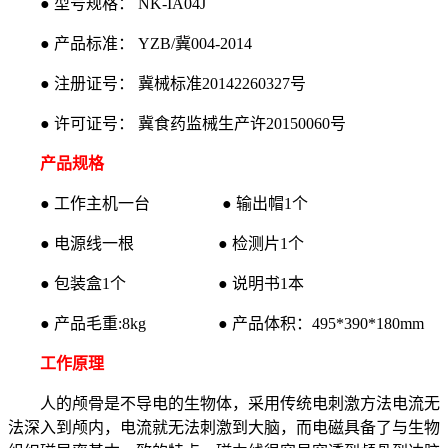
● 型号规格： NK-IA04J
● 产品标准： YZB/冀004-2014
● 注册证号： 冀械标准20142260327号
● 许可证号： 冀食药监械生产许20150060号
产品规格
● 工作主机一台 ● 输出帽1个
● 电源线一根 ● 检测片1个
● 包装盒1个 ● 说明书1本
● 产品毛重:8kg ● 产品体积：495*390*180mm
工作原理
人的颅骨是不导电的生物体，采用传统电刺激方法电流无
法深入到颅内，电流就无法刺激到大脑，而电磁具备了与生物